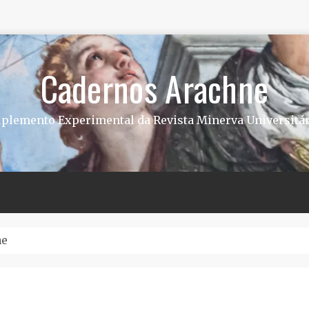
Cadernos Arachne
uplemento Experimental da Revista Minerva Universitár
ida